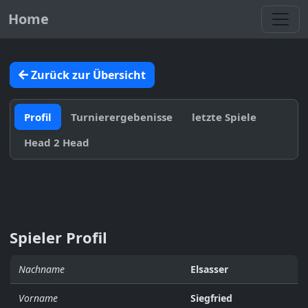
Toggl
Home
Zurück zur Übersicht
Profil
Turnierergebenisse
letzte Spiele
Head 2 Head
Spieler Profil
Nachname
Elsasser
Vorname
Siegfried