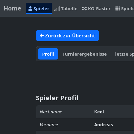
Home
Spieler
Tabelle
KO-Raster
Spiel
Zurück zur Übersicht
Profil
Turnierergebenisse
letzte S
Spieler Profil
Nachname
Keel
Vorname
Andreas