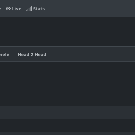
e
Live
Stats
piele
Head 2 Head