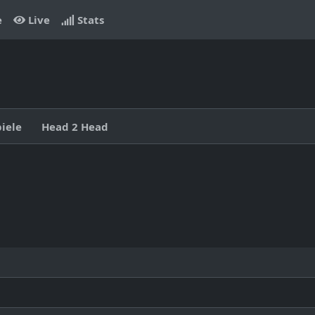
e
Live
Stats
piele
Head 2 Head