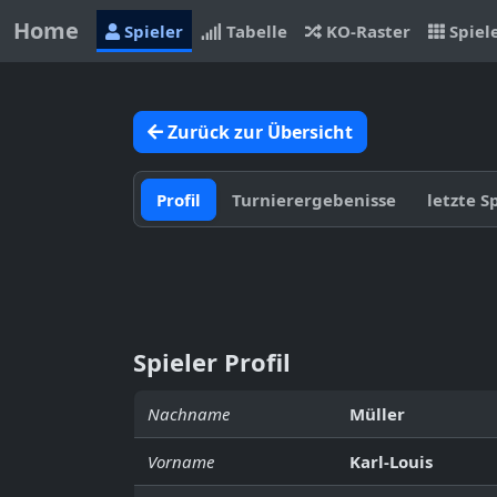
Home
Spieler
Tabelle
KO-Raster
Spiel
Zurück zur Übersicht
Profil
Turnierergebenisse
letzte S
Spieler Profil
Nachname
Müller
Vorname
Karl-Louis