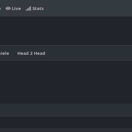
e
Live
Stats
piele
Head 2 Head