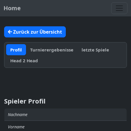
Toggl
Home
Zurück zur Übersicht
Profil
Turnierergebenisse
letzte Spiele
Head 2 Head
Spieler Profil
Nachname
Vorname