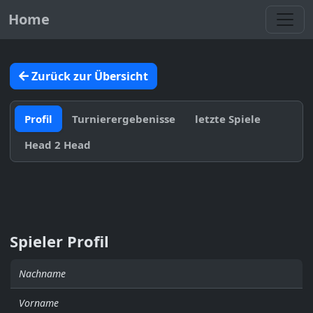
Toggl
Home
Zurück zur Übersicht
Profil
Turnierergebenisse
letzte Spiele
Head 2 Head
Spieler Profil
Nachname
Vorname