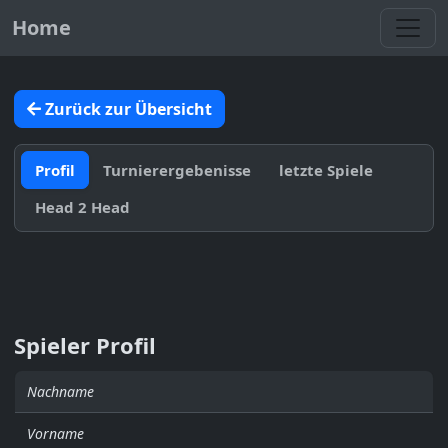
Toggl
Home
Zurück zur Übersicht
Profil
Turnierergebenisse
letzte Spiele
Head 2 Head
Spieler Profil
Nachname
Vorname