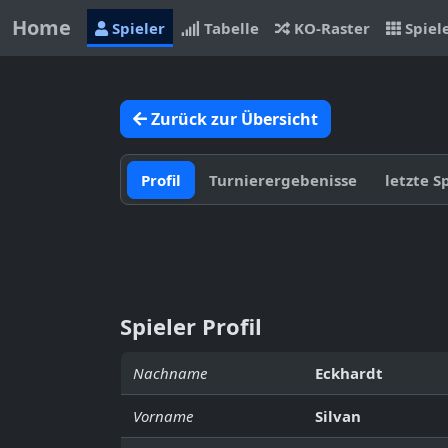
Home
Spieler
Tabelle
KO-Raster
Spiel
Zurück zur Übersicht
Profil
Turnierergebenisse
letzte S
Spieler Profil
Nachname
Eckhardt
Vorname
Silvan