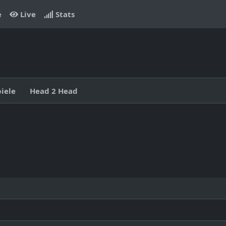
e
Live
Stats
piele
Head 2 Head