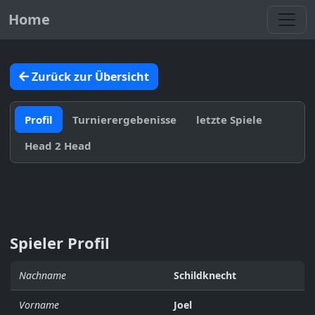
Toggl
Home
Zurück zur Übersicht
Profil
Turnierergebenisse
letzte Spiele
Head 2 Head
Spieler Profil
Nachname
Schildknecht
Vorname
Joel