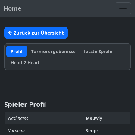
Toggl
Home
Zurück zur Übersicht
Profil
Turnierergebenisse
letzte Spiele
Head 2 Head
Spieler Profil
Nachname
Meuwly
Vorname
Serge