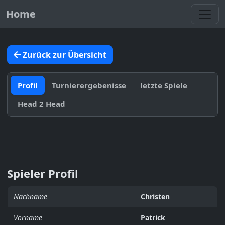
Toggl
Home
Zurück zur Übersicht
Profil
Turnierergebenisse
letzte Spiele
Head 2 Head
Spieler Profil
Nachname
Christen
Vorname
Patrick