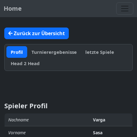
Toggl
Home
Zurück zur Übersicht
Profil
Turnierergebenisse
letzte Spiele
Head 2 Head
Spieler Profil
Nachname
Varga
Vorname
Sasa